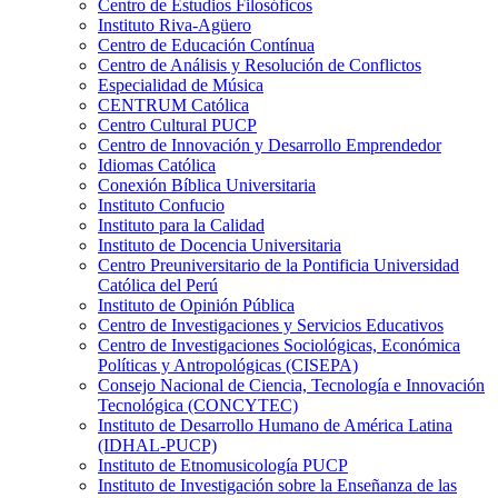
Centro de Estudios Filosóficos
Instituto Riva-Agüero
Centro de Educación Contínua
Centro de Análisis y Resolución de Conflictos
Especialidad de Música
CENTRUM Católica
Centro Cultural PUCP
Centro de Innovación y Desarrollo Emprendedor
Idiomas Católica
Conexión Bíblica Universitaria
Instituto Confucio
Instituto para la Calidad
Instituto de Docencia Universitaria
Centro Preuniversitario de la Pontificia Universidad
Católica del Perú
Instituto de Opinión Pública
Centro de Investigaciones y Servicios Educativos
Centro de Investigaciones Sociológicas, Económica
Políticas y Antropológicas (CISEPA)
Consejo Nacional de Ciencia, Tecnología e Innovación
Tecnológica (CONCYTEC)
Instituto de Desarrollo Humano de América Latina
(IDHAL-PUCP)
Instituto de Etnomusicología PUCP
Instituto de Investigación sobre la Enseñanza de las