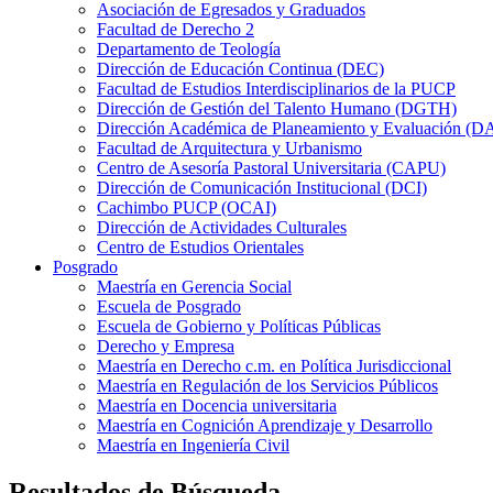
Asociación de Egresados y Graduados
Facultad de Derecho 2
Departamento de Teología
Dirección de Educación Continua (DEC)
Facultad de Estudios Interdisciplinarios de la PUCP
Dirección de Gestión del Talento Humano (DGTH)
Dirección Académica de Planeamiento y Evaluación (D
Facultad de Arquitectura y Urbanismo
Centro de Asesoría Pastoral Universitaria (CAPU)
Dirección de Comunicación Institucional (DCI)
Cachimbo PUCP (OCAI)
Dirección de Actividades Culturales
Centro de Estudios Orientales
Posgrado
Maestría en Gerencia Social
Escuela de Posgrado
Escuela de Gobierno y Políticas Públicas
Derecho y Empresa
Maestría en Derecho c.m. en Política Jurisdiccional
Maestría en Regulación de los Servicios Públicos
Maestría en Docencia universitaria
Maestría en Cognición Aprendizaje y Desarrollo
Maestría en Ingeniería Civil
Resultados de Búsqueda