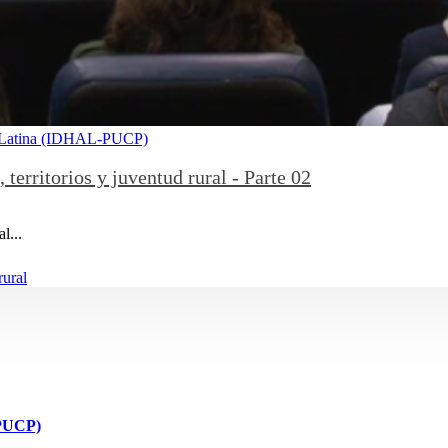
a Latina (IDHAL-PUCP)
erritorios y juventud rural - Parte 02
l...
rural
-PUCP)