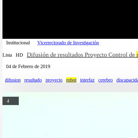
Institucional
Vicerrectorado de Investigación
Difusión de resultados Proyecto Control de
Lista
HD
04 de Febrero de 2019
difusion
resultado
proyecto
robot
interfaz
cerebro
discapacid
4