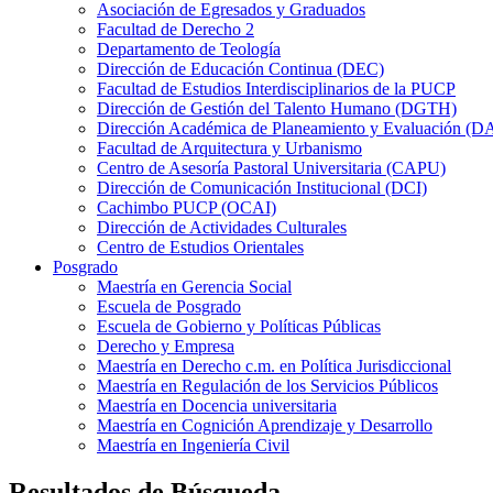
Asociación de Egresados y Graduados
Facultad de Derecho 2
Departamento de Teología
Dirección de Educación Continua (DEC)
Facultad de Estudios Interdisciplinarios de la PUCP
Dirección de Gestión del Talento Humano (DGTH)
Dirección Académica de Planeamiento y Evaluación (D
Facultad de Arquitectura y Urbanismo
Centro de Asesoría Pastoral Universitaria (CAPU)
Dirección de Comunicación Institucional (DCI)
Cachimbo PUCP (OCAI)
Dirección de Actividades Culturales
Centro de Estudios Orientales
Posgrado
Maestría en Gerencia Social
Escuela de Posgrado
Escuela de Gobierno y Políticas Públicas
Derecho y Empresa
Maestría en Derecho c.m. en Política Jurisdiccional
Maestría en Regulación de los Servicios Públicos
Maestría en Docencia universitaria
Maestría en Cognición Aprendizaje y Desarrollo
Maestría en Ingeniería Civil
Resultados de Búsqueda