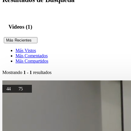
Videos (1)
Más Recientes
Más Vistos
Más Comentados
Más Compartidos
Mostrando
1 - 1
resultados
44
75