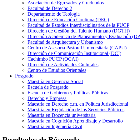
Asociación de Egresados y Graduados
Facultad de Derecho 2
Departamento de Teología
Dirección de Educación Continua (DEC)
Facultad de Estudios Interdisciplinarios de la PUCP
Dirección de Gestión del Talento Humano (DGTH)
Dirección Académica de Planeamiento y Evaluación (D
Facultad de Arquitectura y Urbanismo
Centro de Asesoría Pastoral Universitaria (CAPU)
Dirección de Comunicación Institucional (DCI)
Cachimbo PUCP (OCAI)
Dirección de Actividades Culturales
Centro de Estudios Orientales
Posgrado
Maestría en Gerencia Social
Escuela de Posgrado
Escuela de Gobierno y Políticas Públicas
Derecho y Empresa
Maestría en Derecho c.m. en Política Jurisdiccional
Maestría en Regulación de los Servicios Públicos
Maestría en Docencia universitaria
Maestría en Cognición Aprendizaje y Desarrollo
Maestría en Ingeniería Civil
Resultados de Búsqueda