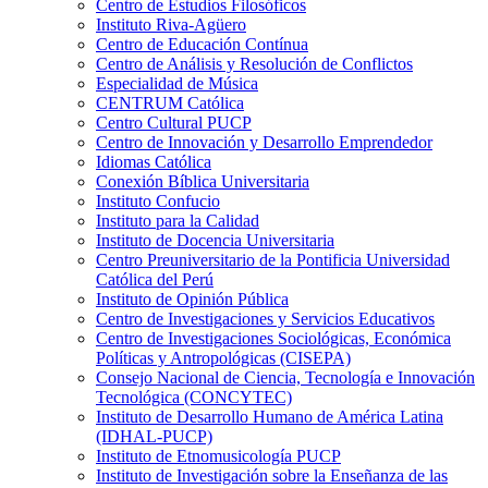
Centro de Estudios Filosóficos
Instituto Riva-Agüero
Centro de Educación Contínua
Centro de Análisis y Resolución de Conflictos
Especialidad de Música
CENTRUM Católica
Centro Cultural PUCP
Centro de Innovación y Desarrollo Emprendedor
Idiomas Católica
Conexión Bíblica Universitaria
Instituto Confucio
Instituto para la Calidad
Instituto de Docencia Universitaria
Centro Preuniversitario de la Pontificia Universidad
Católica del Perú
Instituto de Opinión Pública
Centro de Investigaciones y Servicios Educativos
Centro de Investigaciones Sociológicas, Económica
Políticas y Antropológicas (CISEPA)
Consejo Nacional de Ciencia, Tecnología e Innovación
Tecnológica (CONCYTEC)
Instituto de Desarrollo Humano de América Latina
(IDHAL-PUCP)
Instituto de Etnomusicología PUCP
Instituto de Investigación sobre la Enseñanza de las