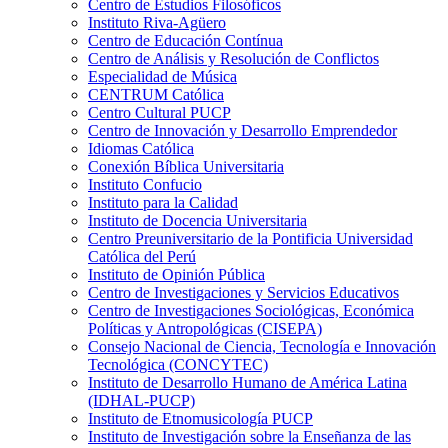
Centro de Estudios Filosóficos
Instituto Riva-Agüero
Centro de Educación Contínua
Centro de Análisis y Resolución de Conflictos
Especialidad de Música
CENTRUM Católica
Centro Cultural PUCP
Centro de Innovación y Desarrollo Emprendedor
Idiomas Católica
Conexión Bíblica Universitaria
Instituto Confucio
Instituto para la Calidad
Instituto de Docencia Universitaria
Centro Preuniversitario de la Pontificia Universidad
Católica del Perú
Instituto de Opinión Pública
Centro de Investigaciones y Servicios Educativos
Centro de Investigaciones Sociológicas, Económica
Políticas y Antropológicas (CISEPA)
Consejo Nacional de Ciencia, Tecnología e Innovación
Tecnológica (CONCYTEC)
Instituto de Desarrollo Humano de América Latina
(IDHAL-PUCP)
Instituto de Etnomusicología PUCP
Instituto de Investigación sobre la Enseñanza de las