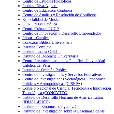
Centro de Estudios Filosóficos
Instituto Riva-Agüero
Centro de Educación Contínua
Centro de Análisis y Resolución de Conflictos
Especialidad de Música
CENTRUM Católica
Centro Cultural PUCP
Centro de Innovación y Desarrollo Emprendedor
Idiomas Católica
Conexión Bíblica Universitaria
Instituto Confucio
Instituto para la Calidad
Instituto de Docencia Universitaria
Centro Preuniversitario de la Pontificia Universidad
Católica del Perú
Instituto de Opinión Pública
Centro de Investigaciones y Servicios Educativos
Centro de Investigaciones Sociológicas, Económica
Políticas y Antropológicas (CISEPA)
Consejo Nacional de Ciencia, Tecnología e Innovación
Tecnológica (CONCYTEC)
Instituto de Desarrollo Humano de América Latina
(IDHAL-PUCP)
Instituto de Etnomusicología PUCP
Instituto de Investigación sobre la Enseñanza de las