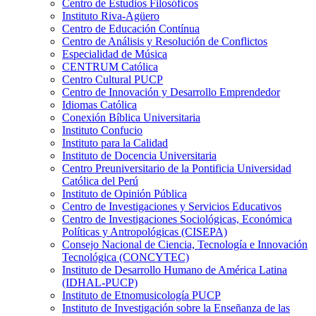
Centro de Estudios Filosóficos
Instituto Riva-Agüero
Centro de Educación Contínua
Centro de Análisis y Resolución de Conflictos
Especialidad de Música
CENTRUM Católica
Centro Cultural PUCP
Centro de Innovación y Desarrollo Emprendedor
Idiomas Católica
Conexión Bíblica Universitaria
Instituto Confucio
Instituto para la Calidad
Instituto de Docencia Universitaria
Centro Preuniversitario de la Pontificia Universidad
Católica del Perú
Instituto de Opinión Pública
Centro de Investigaciones y Servicios Educativos
Centro de Investigaciones Sociológicas, Económica
Políticas y Antropológicas (CISEPA)
Consejo Nacional de Ciencia, Tecnología e Innovación
Tecnológica (CONCYTEC)
Instituto de Desarrollo Humano de América Latina
(IDHAL-PUCP)
Instituto de Etnomusicología PUCP
Instituto de Investigación sobre la Enseñanza de las