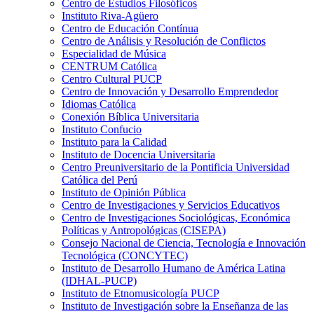
Centro de Estudios Filosóficos
Instituto Riva-Agüero
Centro de Educación Contínua
Centro de Análisis y Resolución de Conflictos
Especialidad de Música
CENTRUM Católica
Centro Cultural PUCP
Centro de Innovación y Desarrollo Emprendedor
Idiomas Católica
Conexión Bíblica Universitaria
Instituto Confucio
Instituto para la Calidad
Instituto de Docencia Universitaria
Centro Preuniversitario de la Pontificia Universidad
Católica del Perú
Instituto de Opinión Pública
Centro de Investigaciones y Servicios Educativos
Centro de Investigaciones Sociológicas, Económica
Políticas y Antropológicas (CISEPA)
Consejo Nacional de Ciencia, Tecnología e Innovación
Tecnológica (CONCYTEC)
Instituto de Desarrollo Humano de América Latina
(IDHAL-PUCP)
Instituto de Etnomusicología PUCP
Instituto de Investigación sobre la Enseñanza de las