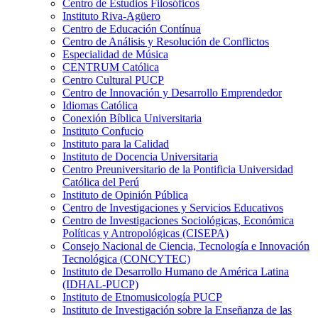
Centro de Estudios Filosóficos
Instituto Riva-Agüero
Centro de Educación Contínua
Centro de Análisis y Resolución de Conflictos
Especialidad de Música
CENTRUM Católica
Centro Cultural PUCP
Centro de Innovación y Desarrollo Emprendedor
Idiomas Católica
Conexión Bíblica Universitaria
Instituto Confucio
Instituto para la Calidad
Instituto de Docencia Universitaria
Centro Preuniversitario de la Pontificia Universidad
Católica del Perú
Instituto de Opinión Pública
Centro de Investigaciones y Servicios Educativos
Centro de Investigaciones Sociológicas, Económica
Políticas y Antropológicas (CISEPA)
Consejo Nacional de Ciencia, Tecnología e Innovación
Tecnológica (CONCYTEC)
Instituto de Desarrollo Humano de América Latina
(IDHAL-PUCP)
Instituto de Etnomusicología PUCP
Instituto de Investigación sobre la Enseñanza de las