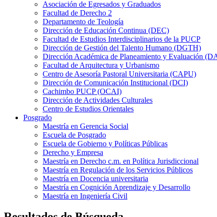
Asociación de Egresados y Graduados
Facultad de Derecho 2
Departamento de Teología
Dirección de Educación Continua (DEC)
Facultad de Estudios Interdisciplinarios de la PUCP
Dirección de Gestión del Talento Humano (DGTH)
Dirección Académica de Planeamiento y Evaluación (D
Facultad de Arquitectura y Urbanismo
Centro de Asesoría Pastoral Universitaria (CAPU)
Dirección de Comunicación Institucional (DCI)
Cachimbo PUCP (OCAI)
Dirección de Actividades Culturales
Centro de Estudios Orientales
Posgrado
Maestría en Gerencia Social
Escuela de Posgrado
Escuela de Gobierno y Políticas Públicas
Derecho y Empresa
Maestría en Derecho c.m. en Política Jurisdiccional
Maestría en Regulación de los Servicios Públicos
Maestría en Docencia universitaria
Maestría en Cognición Aprendizaje y Desarrollo
Maestría en Ingeniería Civil
Resultados de Búsqueda