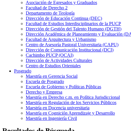
Asociación de Egresados y Graduados
Facultad de Derecho 2
Departamento de Teología
Dirección de Educación Continua (DEC)
Facultad de Estudios Interdisciplinarios de la PUCP
Dirección de Gestión del Talento Humano (DGTH)
Dirección Académica de Planeamiento y Evaluación (D
Facultad de Arquitectura y Urbanismo
Centro de Asesoría Pastoral Universitaria (CAPU)
Dirección de Comunicación Institucional (DCI)
Cachimbo PUCP (OCAI)
Dirección de Actividades Culturales
Centro de Estudios Orientales
Posgrado
Maestría en Gerencia Social
Escuela de Posgrado
Escuela de Gobierno y Políticas Públicas
Derecho y Empresa
Maestría en Derecho c.m. en Política Jurisdiccional
Maestría en Regulación de los Servicios Públicos
Maestría en Docencia universitaria
Maestría en Cognición Aprendizaje y Desarrollo
Maestría en Ingeniería Civil
Resultados de Búsqueda