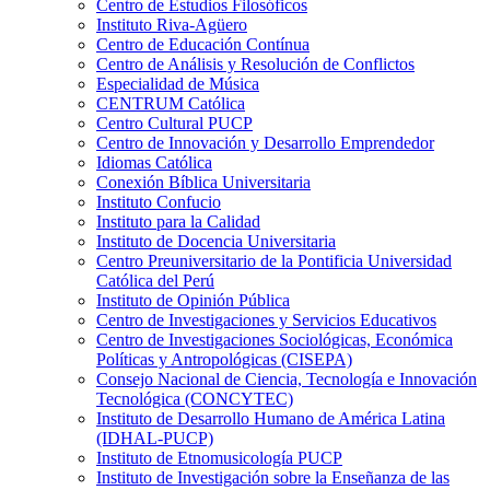
Centro de Estudios Filosóficos
Instituto Riva-Agüero
Centro de Educación Contínua
Centro de Análisis y Resolución de Conflictos
Especialidad de Música
CENTRUM Católica
Centro Cultural PUCP
Centro de Innovación y Desarrollo Emprendedor
Idiomas Católica
Conexión Bíblica Universitaria
Instituto Confucio
Instituto para la Calidad
Instituto de Docencia Universitaria
Centro Preuniversitario de la Pontificia Universidad
Católica del Perú
Instituto de Opinión Pública
Centro de Investigaciones y Servicios Educativos
Centro de Investigaciones Sociológicas, Económica
Políticas y Antropológicas (CISEPA)
Consejo Nacional de Ciencia, Tecnología e Innovación
Tecnológica (CONCYTEC)
Instituto de Desarrollo Humano de América Latina
(IDHAL-PUCP)
Instituto de Etnomusicología PUCP
Instituto de Investigación sobre la Enseñanza de las