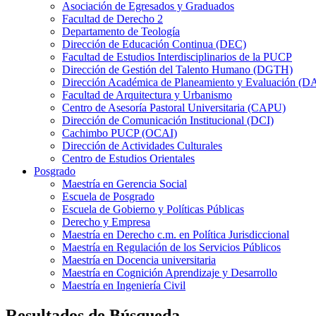
Asociación de Egresados y Graduados
Facultad de Derecho 2
Departamento de Teología
Dirección de Educación Continua (DEC)
Facultad de Estudios Interdisciplinarios de la PUCP
Dirección de Gestión del Talento Humano (DGTH)
Dirección Académica de Planeamiento y Evaluación (D
Facultad de Arquitectura y Urbanismo
Centro de Asesoría Pastoral Universitaria (CAPU)
Dirección de Comunicación Institucional (DCI)
Cachimbo PUCP (OCAI)
Dirección de Actividades Culturales
Centro de Estudios Orientales
Posgrado
Maestría en Gerencia Social
Escuela de Posgrado
Escuela de Gobierno y Políticas Públicas
Derecho y Empresa
Maestría en Derecho c.m. en Política Jurisdiccional
Maestría en Regulación de los Servicios Públicos
Maestría en Docencia universitaria
Maestría en Cognición Aprendizaje y Desarrollo
Maestría en Ingeniería Civil
Resultados de Búsqueda