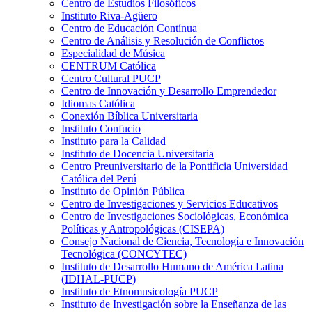
Centro de Estudios Filosóficos
Instituto Riva-Agüero
Centro de Educación Contínua
Centro de Análisis y Resolución de Conflictos
Especialidad de Música
CENTRUM Católica
Centro Cultural PUCP
Centro de Innovación y Desarrollo Emprendedor
Idiomas Católica
Conexión Bíblica Universitaria
Instituto Confucio
Instituto para la Calidad
Instituto de Docencia Universitaria
Centro Preuniversitario de la Pontificia Universidad
Católica del Perú
Instituto de Opinión Pública
Centro de Investigaciones y Servicios Educativos
Centro de Investigaciones Sociológicas, Económica
Políticas y Antropológicas (CISEPA)
Consejo Nacional de Ciencia, Tecnología e Innovación
Tecnológica (CONCYTEC)
Instituto de Desarrollo Humano de América Latina
(IDHAL-PUCP)
Instituto de Etnomusicología PUCP
Instituto de Investigación sobre la Enseñanza de las