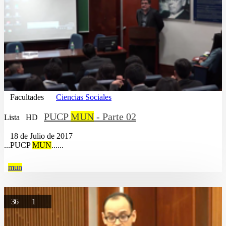
Facultades
Ciencias Sociales
PUCP
MUN
- Parte 02
Lista
HD
18 de Julio de 2017
...PUCP
MUN
......
mun
36
1