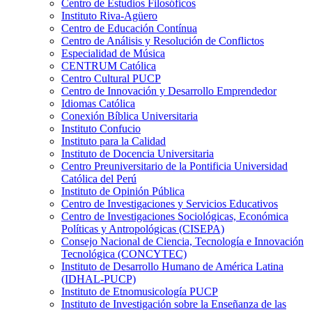
Centro de Estudios Filosóficos
Instituto Riva-Agüero
Centro de Educación Contínua
Centro de Análisis y Resolución de Conflictos
Especialidad de Música
CENTRUM Católica
Centro Cultural PUCP
Centro de Innovación y Desarrollo Emprendedor
Idiomas Católica
Conexión Bíblica Universitaria
Instituto Confucio
Instituto para la Calidad
Instituto de Docencia Universitaria
Centro Preuniversitario de la Pontificia Universidad
Católica del Perú
Instituto de Opinión Pública
Centro de Investigaciones y Servicios Educativos
Centro de Investigaciones Sociológicas, Económica
Políticas y Antropológicas (CISEPA)
Consejo Nacional de Ciencia, Tecnología e Innovación
Tecnológica (CONCYTEC)
Instituto de Desarrollo Humano de América Latina
(IDHAL-PUCP)
Instituto de Etnomusicología PUCP
Instituto de Investigación sobre la Enseñanza de las