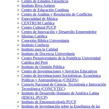
Centro de Estudios Filosóficos
Instituto Riva-Agüero
Centro de Educación Contínua
Centro de Análisis y Resolución de Conflictos
Especialidad de Música
CENTRUM Católica
Centro Cultural PUCP
Centro de Innovación y Desarrollo Emprendedor
Idiomas Católica
Conexión Bíblica Universitaria
Instituto Confucio
Instituto para la Calidad
Instituto de Docencia Universitaria
Centro Preuniversitario de la Pontificia Universidad
Católica del Perú
Instituto de Opinión Pública
Centro de Investigaciones y Servicios Educativos
Centro de Investigaciones Sociológicas, Económica
Políticas y Antropológicas (CISEPA)
Consejo Nacional de Ciencia, Tecnología e Innovación
Tecnológica (CONCYTEC)
Instituto de Desarrollo Humano de América Latina
(IDHAL-PUCP)
Instituto de Etnomusicología PUCP
Instituto de Investigación sobre la Enseñanza de las