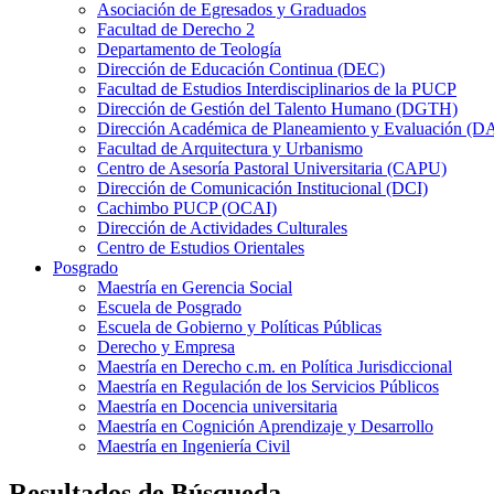
Asociación de Egresados y Graduados
Facultad de Derecho 2
Departamento de Teología
Dirección de Educación Continua (DEC)
Facultad de Estudios Interdisciplinarios de la PUCP
Dirección de Gestión del Talento Humano (DGTH)
Dirección Académica de Planeamiento y Evaluación (D
Facultad de Arquitectura y Urbanismo
Centro de Asesoría Pastoral Universitaria (CAPU)
Dirección de Comunicación Institucional (DCI)
Cachimbo PUCP (OCAI)
Dirección de Actividades Culturales
Centro de Estudios Orientales
Posgrado
Maestría en Gerencia Social
Escuela de Posgrado
Escuela de Gobierno y Políticas Públicas
Derecho y Empresa
Maestría en Derecho c.m. en Política Jurisdiccional
Maestría en Regulación de los Servicios Públicos
Maestría en Docencia universitaria
Maestría en Cognición Aprendizaje y Desarrollo
Maestría en Ingeniería Civil
Resultados de Búsqueda