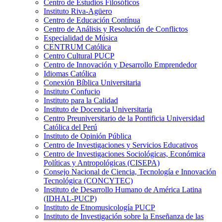
Centro de Estudios Filosóficos
Instituto Riva-Agüero
Centro de Educación Contínua
Centro de Análisis y Resolución de Conflictos
Especialidad de Música
CENTRUM Católica
Centro Cultural PUCP
Centro de Innovación y Desarrollo Emprendedor
Idiomas Católica
Conexión Bíblica Universitaria
Instituto Confucio
Instituto para la Calidad
Instituto de Docencia Universitaria
Centro Preuniversitario de la Pontificia Universidad
Católica del Perú
Instituto de Opinión Pública
Centro de Investigaciones y Servicios Educativos
Centro de Investigaciones Sociológicas, Económica
Políticas y Antropológicas (CISEPA)
Consejo Nacional de Ciencia, Tecnología e Innovación
Tecnológica (CONCYTEC)
Instituto de Desarrollo Humano de América Latina
(IDHAL-PUCP)
Instituto de Etnomusicología PUCP
Instituto de Investigación sobre la Enseñanza de las