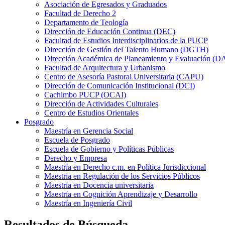
Asociación de Egresados y Graduados
Facultad de Derecho 2
Departamento de Teología
Dirección de Educación Continua (DEC)
Facultad de Estudios Interdisciplinarios de la PUCP
Dirección de Gestión del Talento Humano (DGTH)
Dirección Académica de Planeamiento y Evaluación (D
Facultad de Arquitectura y Urbanismo
Centro de Asesoría Pastoral Universitaria (CAPU)
Dirección de Comunicación Institucional (DCI)
Cachimbo PUCP (OCAI)
Dirección de Actividades Culturales
Centro de Estudios Orientales
Posgrado
Maestría en Gerencia Social
Escuela de Posgrado
Escuela de Gobierno y Políticas Públicas
Derecho y Empresa
Maestría en Derecho c.m. en Política Jurisdiccional
Maestría en Regulación de los Servicios Públicos
Maestría en Docencia universitaria
Maestría en Cognición Aprendizaje y Desarrollo
Maestría en Ingeniería Civil
Resultados de Búsqueda