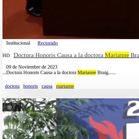
Institucional
Rectorado
Doctora Honoris Causa a la doctora
Marianne
Bra
HD
09 de Noviembre de 2023
...Doctora Honoris Causa a la doctora
Marianne
Braig......
doctora
honoris
causa
marianne
10