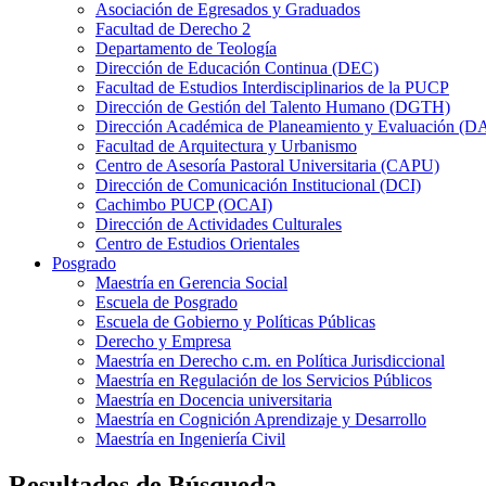
Asociación de Egresados y Graduados
Facultad de Derecho 2
Departamento de Teología
Dirección de Educación Continua (DEC)
Facultad de Estudios Interdisciplinarios de la PUCP
Dirección de Gestión del Talento Humano (DGTH)
Dirección Académica de Planeamiento y Evaluación (D
Facultad de Arquitectura y Urbanismo
Centro de Asesoría Pastoral Universitaria (CAPU)
Dirección de Comunicación Institucional (DCI)
Cachimbo PUCP (OCAI)
Dirección de Actividades Culturales
Centro de Estudios Orientales
Posgrado
Maestría en Gerencia Social
Escuela de Posgrado
Escuela de Gobierno y Políticas Públicas
Derecho y Empresa
Maestría en Derecho c.m. en Política Jurisdiccional
Maestría en Regulación de los Servicios Públicos
Maestría en Docencia universitaria
Maestría en Cognición Aprendizaje y Desarrollo
Maestría en Ingeniería Civil
Resultados de Búsqueda