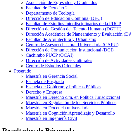
Asociación de Egresados y Graduados
Facultad de Derecho 2
Departamento de Teología
Dirección de Educación Continua (DEC)
Facultad de Estudios Interdisciplinarios de la PUCP
Dirección de Gestión del Talento Humano (DGTH)
Dirección Académica de Planeamiento y Evaluación (D
Facultad de Arquitectura y Urbanismo
Centro de Asesoría Pastoral Universitaria (CAPU)
Dirección de Comunicación Institucional (DCI)
Cachimbo PUCP (OCAI)
Dirección de Actividades Culturales
Centro de Estudios Orientales
Posgrado
Maestría en Gerencia Social
Escuela de Posgrado
Escuela de Gobierno y Políticas Públicas
Derecho y Empresa
Maestría en Derecho c.m. en Política Jurisdiccional
Maestría en Regulación de los Servicios Públicos
Maestría en Docencia universitaria
Maestría en Cognición Aprendizaje y Desarrollo
Maestría en Ingeniería Civil
Resultados de Búsqueda