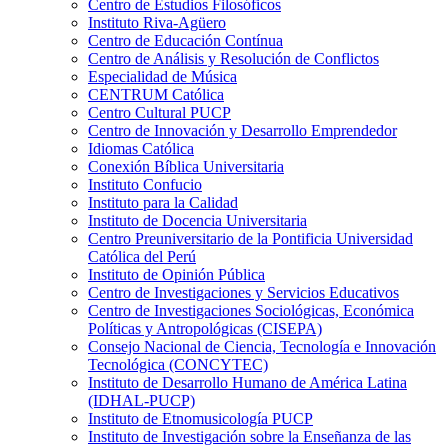
Centro de Estudios Filosóficos
Instituto Riva-Agüero
Centro de Educación Contínua
Centro de Análisis y Resolución de Conflictos
Especialidad de Música
CENTRUM Católica
Centro Cultural PUCP
Centro de Innovación y Desarrollo Emprendedor
Idiomas Católica
Conexión Bíblica Universitaria
Instituto Confucio
Instituto para la Calidad
Instituto de Docencia Universitaria
Centro Preuniversitario de la Pontificia Universidad
Católica del Perú
Instituto de Opinión Pública
Centro de Investigaciones y Servicios Educativos
Centro de Investigaciones Sociológicas, Económica
Políticas y Antropológicas (CISEPA)
Consejo Nacional de Ciencia, Tecnología e Innovación
Tecnológica (CONCYTEC)
Instituto de Desarrollo Humano de América Latina
(IDHAL-PUCP)
Instituto de Etnomusicología PUCP
Instituto de Investigación sobre la Enseñanza de las