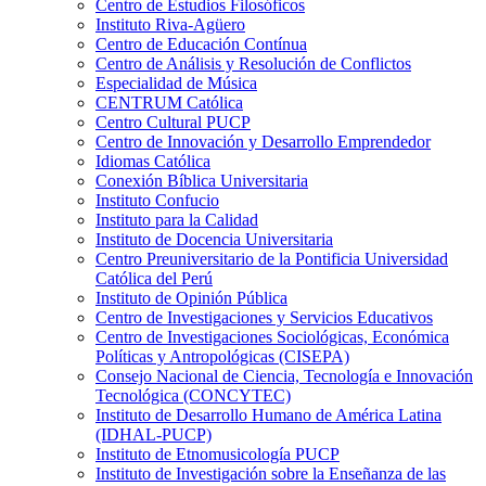
Centro de Estudios Filosóficos
Instituto Riva-Agüero
Centro de Educación Contínua
Centro de Análisis y Resolución de Conflictos
Especialidad de Música
CENTRUM Católica
Centro Cultural PUCP
Centro de Innovación y Desarrollo Emprendedor
Idiomas Católica
Conexión Bíblica Universitaria
Instituto Confucio
Instituto para la Calidad
Instituto de Docencia Universitaria
Centro Preuniversitario de la Pontificia Universidad
Católica del Perú
Instituto de Opinión Pública
Centro de Investigaciones y Servicios Educativos
Centro de Investigaciones Sociológicas, Económica
Políticas y Antropológicas (CISEPA)
Consejo Nacional de Ciencia, Tecnología e Innovación
Tecnológica (CONCYTEC)
Instituto de Desarrollo Humano de América Latina
(IDHAL-PUCP)
Instituto de Etnomusicología PUCP
Instituto de Investigación sobre la Enseñanza de las