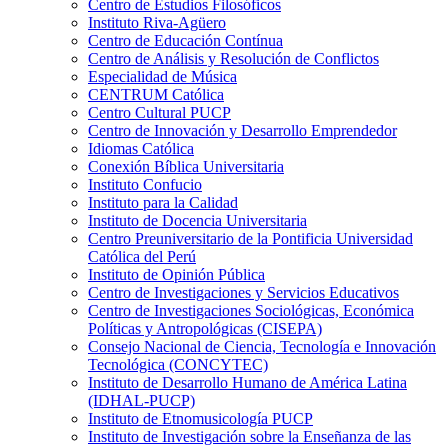
Centro de Estudios Filosóficos
Instituto Riva-Agüero
Centro de Educación Contínua
Centro de Análisis y Resolución de Conflictos
Especialidad de Música
CENTRUM Católica
Centro Cultural PUCP
Centro de Innovación y Desarrollo Emprendedor
Idiomas Católica
Conexión Bíblica Universitaria
Instituto Confucio
Instituto para la Calidad
Instituto de Docencia Universitaria
Centro Preuniversitario de la Pontificia Universidad
Católica del Perú
Instituto de Opinión Pública
Centro de Investigaciones y Servicios Educativos
Centro de Investigaciones Sociológicas, Económica
Políticas y Antropológicas (CISEPA)
Consejo Nacional de Ciencia, Tecnología e Innovación
Tecnológica (CONCYTEC)
Instituto de Desarrollo Humano de América Latina
(IDHAL-PUCP)
Instituto de Etnomusicología PUCP
Instituto de Investigación sobre la Enseñanza de las