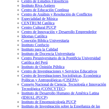
Centro de Estudios Filosóficos
Instituto Riva-Agüero
Centro de Educación Contínua
Centro de Análisis y Resolución de Conflictos
Especialidad de Música
CENTRUM Católica
Centro Cultural PUCP
Centro de Innovación y Desarrollo Emprendedor
Idiomas Católica
Conexión Bíblica Universitaria
Instituto Confucio
Instituto para la Calidad
Instituto de Docencia Universitaria
Centro Preuniversitario de la Pontificia Universidad
Católica del Perú
Instituto de Opinión Pública
Centro de Investigaciones y Servicios Educativos
Centro de Investigaciones Sociológicas, Económica
Políticas y Antropológicas (CISEPA)
Consejo Nacional de Ciencia, Tecnología e Innovación
Tecnológica (CONCYTEC)
Instituto de Desarrollo Humano de América Latina
(IDHAL-PUCP)
Instituto de Etnomusicología PUCP
Instituto de Investigación sobre la Enseñanza de las