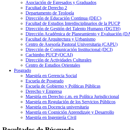
Asociación de Egresados y Graduados
Facultad de Derecho 2
Departamento de Teología
Dirección de Educación Continua (DEC)
Facultad de Estudios Interdisciplinarios de la PUCP
Dirección de Gestión del Talento Humano (DGTH)
Dirección Académica de Planeamiento y Evaluación (D
Facultad de Arquitectura y Urbanismo
Centro de Asesoría Pastoral Universitaria (CAPU)
Dirección de Comunicación Institucional (DCI)
Cachimbo PUCP (OCAI)
Dirección de Actividades Culturales
Centro de Estudios Orientales
Posgrado
Maestría en Gerencia Social
Escuela de Posgrado
Escuela de Gobierno y Políticas Públicas
Derecho y Empresa
Maestría en Derecho c.m. en Política Jurisdiccional
Maestría en Regulación de los Servicios Públicos
Maestría en Docencia universitaria
Maestría en Cognición Aprendizaje y Desarrollo
Maestría en Ingeniería Civil
Resultados de Búsqueda