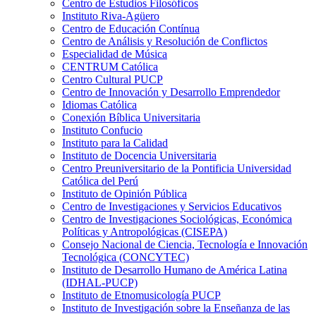
Centro de Estudios Filosóficos
Instituto Riva-Agüero
Centro de Educación Contínua
Centro de Análisis y Resolución de Conflictos
Especialidad de Música
CENTRUM Católica
Centro Cultural PUCP
Centro de Innovación y Desarrollo Emprendedor
Idiomas Católica
Conexión Bíblica Universitaria
Instituto Confucio
Instituto para la Calidad
Instituto de Docencia Universitaria
Centro Preuniversitario de la Pontificia Universidad
Católica del Perú
Instituto de Opinión Pública
Centro de Investigaciones y Servicios Educativos
Centro de Investigaciones Sociológicas, Económica
Políticas y Antropológicas (CISEPA)
Consejo Nacional de Ciencia, Tecnología e Innovación
Tecnológica (CONCYTEC)
Instituto de Desarrollo Humano de América Latina
(IDHAL-PUCP)
Instituto de Etnomusicología PUCP
Instituto de Investigación sobre la Enseñanza de las