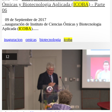
Ómicas y Biotecnologia Aplicada (
ICOBA
) - Parte
06
09 de Septiembre de 2017
...nauguración de Instituto de Ciencias Ómicas y Biotecnologia
Aplicada (
ICOBA
)......
inaguracion
omicas
biotecnologia
icoba
12