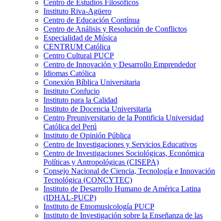
Centro de Estudios Filosóficos
Instituto Riva-Agüero
Centro de Educación Contínua
Centro de Análisis y Resolución de Conflictos
Especialidad de Música
CENTRUM Católica
Centro Cultural PUCP
Centro de Innovación y Desarrollo Emprendedor
Idiomas Católica
Conexión Bíblica Universitaria
Instituto Confucio
Instituto para la Calidad
Instituto de Docencia Universitaria
Centro Preuniversitario de la Pontificia Universidad
Católica del Perú
Instituto de Opinión Pública
Centro de Investigaciones y Servicios Educativos
Centro de Investigaciones Sociológicas, Económica
Políticas y Antropológicas (CISEPA)
Consejo Nacional de Ciencia, Tecnología e Innovación
Tecnológica (CONCYTEC)
Instituto de Desarrollo Humano de América Latina
(IDHAL-PUCP)
Instituto de Etnomusicología PUCP
Instituto de Investigación sobre la Enseñanza de las