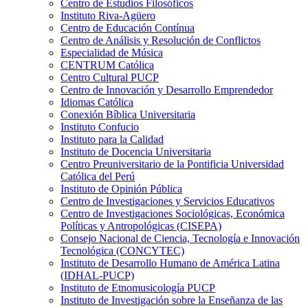
Centro de Estudios Filosóficos
Instituto Riva-Agüero
Centro de Educación Contínua
Centro de Análisis y Resolución de Conflictos
Especialidad de Música
CENTRUM Católica
Centro Cultural PUCP
Centro de Innovación y Desarrollo Emprendedor
Idiomas Católica
Conexión Bíblica Universitaria
Instituto Confucio
Instituto para la Calidad
Instituto de Docencia Universitaria
Centro Preuniversitario de la Pontificia Universidad
Católica del Perú
Instituto de Opinión Pública
Centro de Investigaciones y Servicios Educativos
Centro de Investigaciones Sociológicas, Económica
Políticas y Antropológicas (CISEPA)
Consejo Nacional de Ciencia, Tecnología e Innovación
Tecnológica (CONCYTEC)
Instituto de Desarrollo Humano de América Latina
(IDHAL-PUCP)
Instituto de Etnomusicología PUCP
Instituto de Investigación sobre la Enseñanza de las