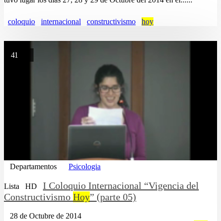
coloquio
internacional
constructivismo
hoy
41
Departamentos
Psicologia
I Coloquio Internacional “Vigencia del
Lista
HD
Constructivismo
Hoy
” (parte 05)
28 de Octubre de 2014