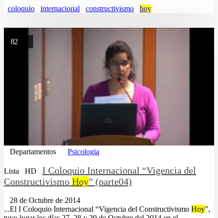
coloquio
internacional
constructivismo
hoy
82
Departamentos
Psicologia
I Coloquio Internacional “Vigencia del
Lista
HD
Constructivismo
Hoy
” (parte04)
28 de Octubre de 2014
...El I Coloquio Internacional “Vigencia del Constructivismo
Hoy
”,
tuvo lugar los días 27, 28 y 29 de Octubre del 2014 en el......