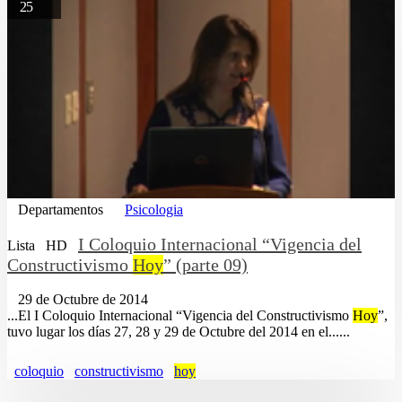
25
Departamentos
Psicologia
I Coloquio Internacional “Vigencia del
Lista
HD
Constructivismo
Hoy
” (parte 09)
29 de Octubre de 2014
...El I Coloquio Internacional “Vigencia del Constructivismo
Hoy
”,
tuvo lugar los días 27, 28 y 29 de Octubre del 2014 en el......
coloquio
constructivismo
hoy