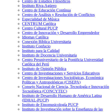
Centro de Estudios Filosóficos
Instituto Riva-Agüero
Centro de Educación Contínua
Centro de Análisis y Resolución de Conflictos
Especialidad de Música
CENTRUM Católica
Centro Cultural PUCP
Centro de Innovación y Desarrollo Emprendedor
Idiomas Católica
Conexión Bíblica Universitaria
Instituto Confucio
Instituto para la Calidad
Instituto de Docencia Universitaria
Centro Preuniversitario de la Pontificia Universidad
Católica del Perú
Instituto de Opinión Pública
Centro de Investigaciones y Servicios Educativos
Centro de Investigaciones Sociológicas, Económica
Políticas y Antropológicas (CISEPA)
Consejo Nacional de Ciencia, Tecnología e Innovación
Tecnológica (CONCYTEC)
Instituto de Desarrollo Humano de América Latina
(IDHAL-PUCP)
Instituto de Etnomusicología PUCP
Instituto de Investigación sobre la Enseñanza de las