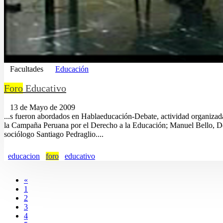
Facultades
Educación
Foro
Educativo
13 de Mayo de 2009
...s fueron abordados en Hablaeducación-Debate, actividad organiza
la Campaña Peruana por el Derecho a la Educación; Manuel Bello, D
sociólogo Santiago Pedraglio....
educacion
foro
educativo
«
1
2
3
4