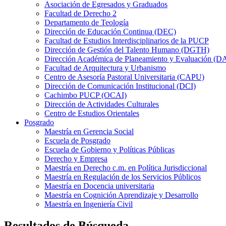
Asociación de Egresados y Graduados
Facultad de Derecho 2
Departamento de Teología
Dirección de Educación Continua (DEC)
Facultad de Estudios Interdisciplinarios de la PUCP
Dirección de Gestión del Talento Humano (DGTH)
Dirección Académica de Planeamiento y Evaluación (D
Facultad de Arquitectura y Urbanismo
Centro de Asesoría Pastoral Universitaria (CAPU)
Dirección de Comunicación Institucional (DCI)
Cachimbo PUCP (OCAI)
Dirección de Actividades Culturales
Centro de Estudios Orientales
Posgrado
Maestría en Gerencia Social
Escuela de Posgrado
Escuela de Gobierno y Políticas Públicas
Derecho y Empresa
Maestría en Derecho c.m. en Política Jurisdiccional
Maestría en Regulación de los Servicios Públicos
Maestría en Docencia universitaria
Maestría en Cognición Aprendizaje y Desarrollo
Maestría en Ingeniería Civil
Resultados de Búsqueda