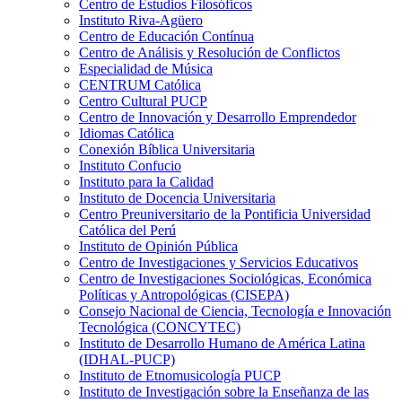
Centro de Estudios Filosóficos
Instituto Riva-Agüero
Centro de Educación Contínua
Centro de Análisis y Resolución de Conflictos
Especialidad de Música
CENTRUM Católica
Centro Cultural PUCP
Centro de Innovación y Desarrollo Emprendedor
Idiomas Católica
Conexión Bíblica Universitaria
Instituto Confucio
Instituto para la Calidad
Instituto de Docencia Universitaria
Centro Preuniversitario de la Pontificia Universidad
Católica del Perú
Instituto de Opinión Pública
Centro de Investigaciones y Servicios Educativos
Centro de Investigaciones Sociológicas, Económica
Políticas y Antropológicas (CISEPA)
Consejo Nacional de Ciencia, Tecnología e Innovación
Tecnológica (CONCYTEC)
Instituto de Desarrollo Humano de América Latina
(IDHAL-PUCP)
Instituto de Etnomusicología PUCP
Instituto de Investigación sobre la Enseñanza de las