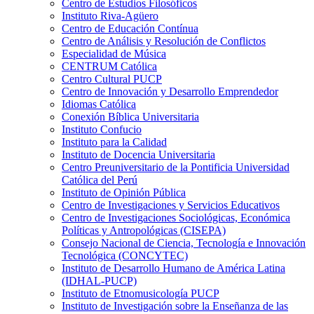
Centro de Estudios Filosóficos
Instituto Riva-Agüero
Centro de Educación Contínua
Centro de Análisis y Resolución de Conflictos
Especialidad de Música
CENTRUM Católica
Centro Cultural PUCP
Centro de Innovación y Desarrollo Emprendedor
Idiomas Católica
Conexión Bíblica Universitaria
Instituto Confucio
Instituto para la Calidad
Instituto de Docencia Universitaria
Centro Preuniversitario de la Pontificia Universidad
Católica del Perú
Instituto de Opinión Pública
Centro de Investigaciones y Servicios Educativos
Centro de Investigaciones Sociológicas, Económica
Políticas y Antropológicas (CISEPA)
Consejo Nacional de Ciencia, Tecnología e Innovación
Tecnológica (CONCYTEC)
Instituto de Desarrollo Humano de América Latina
(IDHAL-PUCP)
Instituto de Etnomusicología PUCP
Instituto de Investigación sobre la Enseñanza de las