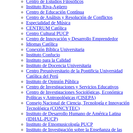
Centro de Estudios Filosóficos
Instituto Riva-Agüero
Centro de Educación Contínua
Centro de Análisis y Resolución de Conflictos
Especialidad de Música
CENTRUM Católica
Centro Cultural PUCP
Centro de Innovación y Desarrollo Emprendedor
Idiomas Católica
Conexión Bíblica Universitaria
Instituto Confucio
Instituto para la Calidad
Instituto de Docencia Universitaria
Centro Preuniversitario de la Pontificia Universidad
Católica del Perú
Instituto de Opinión Pública
Centro de Investigaciones y Servicios Educativos
Centro de Investigaciones Sociológicas, Económica
Políticas y Antropológicas (CISEPA)
Consejo Nacional de Ciencia, Tecnología e Innovación
Tecnológica (CONCYTEC)
Instituto de Desarrollo Humano de América Latina
(IDHAL-PUCP)
Instituto de Etnomusicología PUCP
Instituto de Investigación sobre la Enseñanza de las