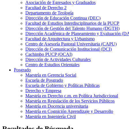
Asociación de Egresados y Graduados
Facultad de Derecho 2
Departamento de Teología
Dirección de Educación Continua (DEC)
Facultad de Estudios Interdisciplinarios de la PUCP
Dirección de Gestión del Talento Humano (DGTH)
Dirección Académica de Planeamiento y Evaluación (D
Facultad de Arquitectura y Urbanismo
Centro de Asesoría Pastoral Universitaria (CAPU)
Dirección de Comunicación Institucional (DCI)
Cachimbo PUCP (OCAI)
Dirección de Actividades Culturales
Centro de Estudios Orientales
Posgrado
Maestría en Gerencia Social
Escuela de Posgrado
Escuela de Gobierno y Políticas Públicas
Derecho y Empresa
Maestría en Derecho c.m. en Política Jurisdiccional
Maestría en Regulación de los Servicios Públicos
Maestría en Docencia universitaria
Maestría en Cognición Aprendizaje y Desarrollo
Maestría en Ingeniería Civil
Resultados de Búsqueda