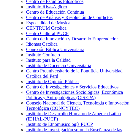
Centro de Estudios Filosóficos
Instituto Riva-Agüero
Centro de Educación Contínua
Centro de Análisis y Resolución de Conflictos
Especialidad de Música
CENTRUM Católica
Centro Cultural PUCP
Centro de Innovación y Desarrollo Emprendedor
Idiomas Católica
Conexión Bíblica Universitaria
Instituto Confucio
Instituto para la Calidad
Instituto de Docencia Universitaria
Centro Preuniversitario de la Pontificia Universidad
Católica del Perú
Instituto de Opinión Pública
Centro de Investigaciones y Servicios Educativos
Centro de Investigaciones Sociológicas, Económica
Políticas y Antropológicas (CISEPA)
Consejo Nacional de Ciencia, Tecnología e Innovación
Tecnológica (CONCYTEC)
Instituto de Desarrollo Humano de América Latina
(IDHAL-PUCP)
Instituto de Etnomusicología PUCP
Instituto de Investigación sobre la Enseñanza de las