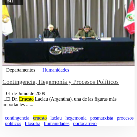
641
Departamentos
Humanidades
Contingencia, Hegemonía y Procesos Políticos
01 de Junio de 2009
...El Dr.
Ernesto
Laclau (Argentina), una de las figuras más
importantes ......
contingencia
ernesto
laclau
hegemonia
posmarxista
procesos
politicos
filosofia
humanidades
portocarrero