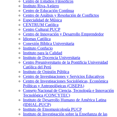
Centro de Estudios Filosóficos
Instituto Riva-Agüero
Centro de Educación Contínua
Centro de Análisis y Resolución de Conflictos
Especialidad de Música
CENTRUM Católica
Centro Cultural PUCP
Centro de Innovación y Desarrollo Emprendedor
Idiomas Católica
Conexión Bíblica Universitaria
Instituto Confucio
Instituto para la Calidad
Instituto de Docencia Universitaria
Centro Preuniversitario de la Pontificia Universidad
Católica del Perú
Instituto de Opinión Pública
Centro de Investigaciones y Servicios Educativos
Centro de Investigaciones Sociológicas, Económica
Políticas y Antropológicas (CISEPA)
Consejo Nacional de Ciencia, Tecnología e Innovación
Tecnológica (CONCYTEC)
Instituto de Desarrollo Humano de América Latina
(IDHAL-PUCP)
Instituto de Etnomusicología PUCP
Instituto de Investigación sobre la Enseñanza de las