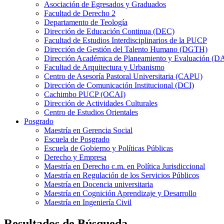
Asociación de Egresados y Graduados
Facultad de Derecho 2
Departamento de Teología
Dirección de Educación Continua (DEC)
Facultad de Estudios Interdisciplinarios de la PUCP
Dirección de Gestión del Talento Humano (DGTH)
Dirección Académica de Planeamiento y Evaluación (D
Facultad de Arquitectura y Urbanismo
Centro de Asesoría Pastoral Universitaria (CAPU)
Dirección de Comunicación Institucional (DCI)
Cachimbo PUCP (OCAI)
Dirección de Actividades Culturales
Centro de Estudios Orientales
Posgrado
Maestría en Gerencia Social
Escuela de Posgrado
Escuela de Gobierno y Políticas Públicas
Derecho y Empresa
Maestría en Derecho c.m. en Política Jurisdiccional
Maestría en Regulación de los Servicios Públicos
Maestría en Docencia universitaria
Maestría en Cognición Aprendizaje y Desarrollo
Maestría en Ingeniería Civil
Resultados de Búsqueda