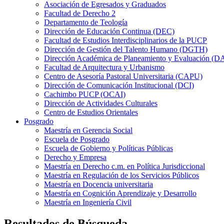
Asociación de Egresados y Graduados
Facultad de Derecho 2
Departamento de Teología
Dirección de Educación Continua (DEC)
Facultad de Estudios Interdisciplinarios de la PUCP
Dirección de Gestión del Talento Humano (DGTH)
Dirección Académica de Planeamiento y Evaluación (D
Facultad de Arquitectura y Urbanismo
Centro de Asesoría Pastoral Universitaria (CAPU)
Dirección de Comunicación Institucional (DCI)
Cachimbo PUCP (OCAI)
Dirección de Actividades Culturales
Centro de Estudios Orientales
Posgrado
Maestría en Gerencia Social
Escuela de Posgrado
Escuela de Gobierno y Políticas Públicas
Derecho y Empresa
Maestría en Derecho c.m. en Política Jurisdiccional
Maestría en Regulación de los Servicios Públicos
Maestría en Docencia universitaria
Maestría en Cognición Aprendizaje y Desarrollo
Maestría en Ingeniería Civil
Resultados de Búsqueda