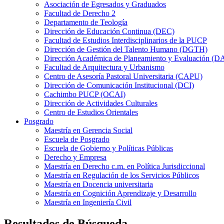
Asociación de Egresados y Graduados
Facultad de Derecho 2
Departamento de Teología
Dirección de Educación Continua (DEC)
Facultad de Estudios Interdisciplinarios de la PUCP
Dirección de Gestión del Talento Humano (DGTH)
Dirección Académica de Planeamiento y Evaluación (D
Facultad de Arquitectura y Urbanismo
Centro de Asesoría Pastoral Universitaria (CAPU)
Dirección de Comunicación Institucional (DCI)
Cachimbo PUCP (OCAI)
Dirección de Actividades Culturales
Centro de Estudios Orientales
Posgrado
Maestría en Gerencia Social
Escuela de Posgrado
Escuela de Gobierno y Políticas Públicas
Derecho y Empresa
Maestría en Derecho c.m. en Política Jurisdiccional
Maestría en Regulación de los Servicios Públicos
Maestría en Docencia universitaria
Maestría en Cognición Aprendizaje y Desarrollo
Maestría en Ingeniería Civil
Resultados de Búsqueda