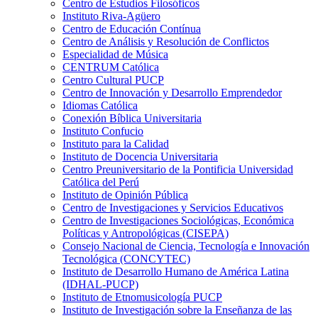
Centro de Estudios Filosóficos
Instituto Riva-Agüero
Centro de Educación Contínua
Centro de Análisis y Resolución de Conflictos
Especialidad de Música
CENTRUM Católica
Centro Cultural PUCP
Centro de Innovación y Desarrollo Emprendedor
Idiomas Católica
Conexión Bíblica Universitaria
Instituto Confucio
Instituto para la Calidad
Instituto de Docencia Universitaria
Centro Preuniversitario de la Pontificia Universidad
Católica del Perú
Instituto de Opinión Pública
Centro de Investigaciones y Servicios Educativos
Centro de Investigaciones Sociológicas, Económica
Políticas y Antropológicas (CISEPA)
Consejo Nacional de Ciencia, Tecnología e Innovación
Tecnológica (CONCYTEC)
Instituto de Desarrollo Humano de América Latina
(IDHAL-PUCP)
Instituto de Etnomusicología PUCP
Instituto de Investigación sobre la Enseñanza de las