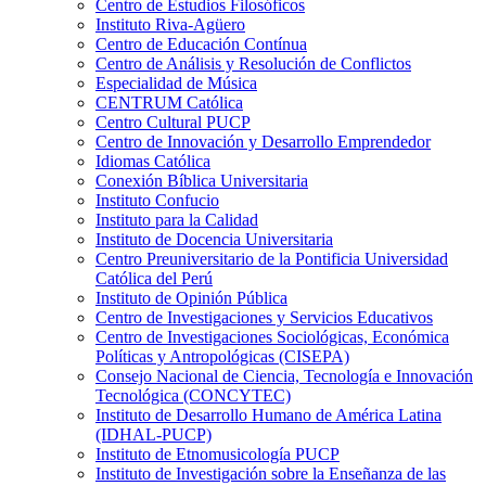
Centro de Estudios Filosóficos
Instituto Riva-Agüero
Centro de Educación Contínua
Centro de Análisis y Resolución de Conflictos
Especialidad de Música
CENTRUM Católica
Centro Cultural PUCP
Centro de Innovación y Desarrollo Emprendedor
Idiomas Católica
Conexión Bíblica Universitaria
Instituto Confucio
Instituto para la Calidad
Instituto de Docencia Universitaria
Centro Preuniversitario de la Pontificia Universidad
Católica del Perú
Instituto de Opinión Pública
Centro de Investigaciones y Servicios Educativos
Centro de Investigaciones Sociológicas, Económica
Políticas y Antropológicas (CISEPA)
Consejo Nacional de Ciencia, Tecnología e Innovación
Tecnológica (CONCYTEC)
Instituto de Desarrollo Humano de América Latina
(IDHAL-PUCP)
Instituto de Etnomusicología PUCP
Instituto de Investigación sobre la Enseñanza de las