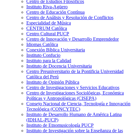
Centro de Estudios Filosóficos
Instituto Riva-Agüero
Centro de Educación Contínua
Centro de Análisis y Resolución de Conflictos
Especialidad de Música
CENTRUM Católica
Centro Cultural PUCP
Centro de Innovación y Desarrollo Emprendedor
Idiomas Católica
Conexión Bíblica Universitaria
Instituto Confucio
Instituto para la Calidad
Instituto de Docencia Universitaria
Centro Preuniversitario de la Pontificia Universidad
Católica del Perú
Instituto de Opinión Pública
Centro de Investigaciones y Servicios Educativos
Centro de Investigaciones Sociológicas, Económica
Políticas y Antropológicas (CISEPA)
Consejo Nacional de Ciencia, Tecnología e Innovación
Tecnológica (CONCYTEC)
Instituto de Desarrollo Humano de América Latina
(IDHAL-PUCP)
Instituto de Etnomusicología PUCP
Instituto de Investigación sobre la Enseñanza de las