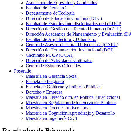
Asociación de Egresados y Graduados
Facultad de Derecho 2
Departamento de Teología
Dirección de Educación Continua (DEC)
Facultad de Estudios Interdisciplinarios de la PUCP
Dirección de Gestión del Talento Humano (DGTH)
Dirección Académica de Planeamiento y Evaluación (D
Facultad de Arquitectura y Urbanismo
Centro de Asesoría Pastoral Universitaria (CAPU)
Dirección de Comunicación Institucional (DCI)
Cachimbo PUCP (OCAI)
Dirección de Actividades Culturales
Centro de Estudios Orientales
Posgrado
Maestría en Gerencia Social
Escuela de Posgrado
Escuela de Gobierno y Políticas Públicas
Derecho y Empresa
Maestría en Derecho c.m. en Política Jurisdiccional
Maestría en Regulación de los Servicios Públicos
Maestría en Docencia universitaria
Maestría en Cognición Aprendizaje y Desarrollo
Maestría en Ingeniería Civil
Resultados de Búsqueda