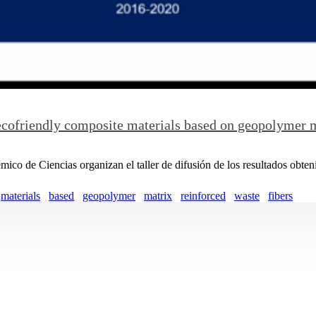
cofriendly composite materials based on geopolymer ma
o de Ciencias organizan el taller de difusión de los resultados obtenid
materials
based
geopolymer
matrix
reinforced
waste
fibers