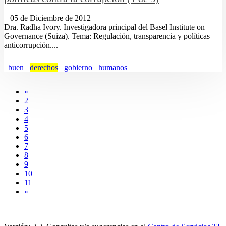
05 de Diciembre de 2012
Dra. Radha Ivory. Investigadora principal del Basel Institute on
Governance (Suiza). Tema: Regulación, transparencia y políticas
anticorrupción....
buen
derechos
gobierno
humanos
«
2
3
4
5
6
7
8
9
10
11
»