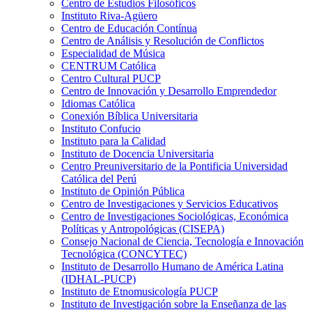
Centro de Estudios Filosóficos
Instituto Riva-Agüero
Centro de Educación Contínua
Centro de Análisis y Resolución de Conflictos
Especialidad de Música
CENTRUM Católica
Centro Cultural PUCP
Centro de Innovación y Desarrollo Emprendedor
Idiomas Católica
Conexión Bíblica Universitaria
Instituto Confucio
Instituto para la Calidad
Instituto de Docencia Universitaria
Centro Preuniversitario de la Pontificia Universidad
Católica del Perú
Instituto de Opinión Pública
Centro de Investigaciones y Servicios Educativos
Centro de Investigaciones Sociológicas, Económica
Políticas y Antropológicas (CISEPA)
Consejo Nacional de Ciencia, Tecnología e Innovación
Tecnológica (CONCYTEC)
Instituto de Desarrollo Humano de América Latina
(IDHAL-PUCP)
Instituto de Etnomusicología PUCP
Instituto de Investigación sobre la Enseñanza de las