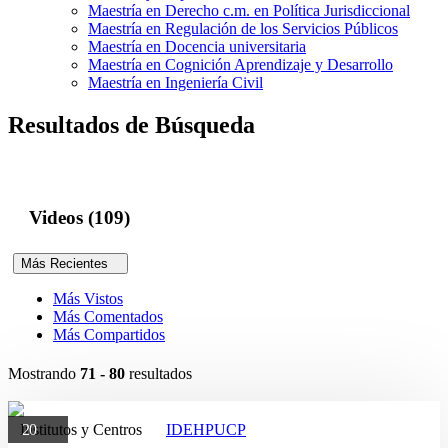
Maestría en Derecho c.m. en Política Jurisdiccional
Maestría en Regulación de los Servicios Públicos
Maestría en Docencia universitaria
Maestría en Cognición Aprendizaje y Desarrollo
Maestría en Ingeniería Civil
Resultados de Búsqueda
Videos (109)
Más Recientes
Más Vistos
Más Comentados
Más Compartidos
Mostrando
71 - 80
resultados
Institutos y Centros
20
IDEHPUCP