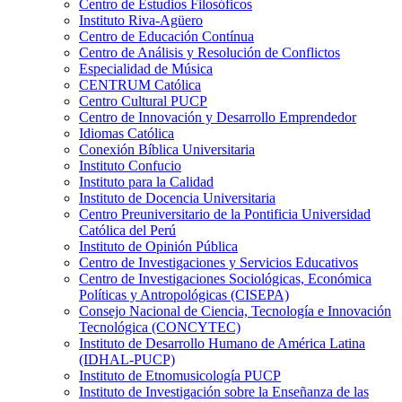
Centro de Estudios Filosóficos
Instituto Riva-Agüero
Centro de Educación Contínua
Centro de Análisis y Resolución de Conflictos
Especialidad de Música
CENTRUM Católica
Centro Cultural PUCP
Centro de Innovación y Desarrollo Emprendedor
Idiomas Católica
Conexión Bíblica Universitaria
Instituto Confucio
Instituto para la Calidad
Instituto de Docencia Universitaria
Centro Preuniversitario de la Pontificia Universidad
Católica del Perú
Instituto de Opinión Pública
Centro de Investigaciones y Servicios Educativos
Centro de Investigaciones Sociológicas, Económica
Políticas y Antropológicas (CISEPA)
Consejo Nacional de Ciencia, Tecnología e Innovación
Tecnológica (CONCYTEC)
Instituto de Desarrollo Humano de América Latina
(IDHAL-PUCP)
Instituto de Etnomusicología PUCP
Instituto de Investigación sobre la Enseñanza de las