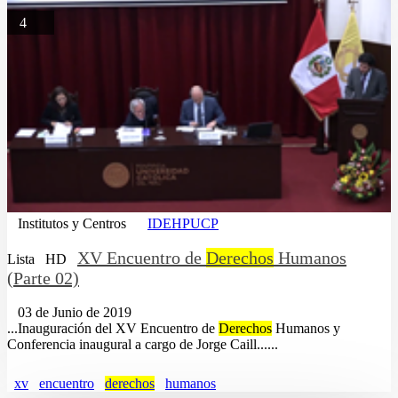
4
Institutos y Centros
IDEHPUCP
XV Encuentro de
Derechos
Humanos
Lista
HD
(Parte 02)
03 de Junio de 2019
...Inauguración del XV Encuentro de
Derechos
Humanos y
Conferencia inaugural a cargo de Jorge Caill......
xv
encuentro
derechos
humanos