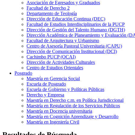
Asociación de Egresados y Graduados
Facultad de Derecho 2
Departamento de Teología
Dirección de Educación Continua (DEC)
Facultad de Estudios Interdisciplinarios de la PUCP
Dirección de Gestión del Talento Humano (DGTH)
Dirección Académica de Planeamiento y Evaluación (D
Facultad de Arquitectura y Urbanismo
Centro de Asesoría Pastoral Universitaria (CAPU)
Dirección de Comunicación Institucional (DCI)
Cachimbo PUCP (OCAI)
Dirección de Actividades Culturales
Centro de Estudios Orientales
Posgrado
Maestría en Gerencia Social
Escuela de Posgrado
Escuela de Gobierno y Políticas Públicas
Derecho y Empresa
Maestría en Derecho c.m. en Política Jurisdiccional
Maestría en Regulación de los Servicios Públicos
Maestría en Docencia universitaria
Maestría en Cognición Aprendizaje y Desarrollo
Maestría en Ingeniería Civil
Resultados de Búsqueda