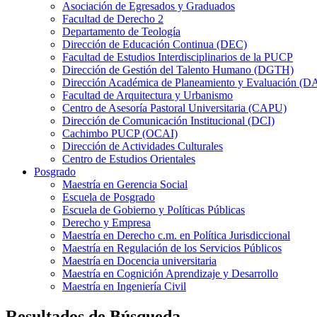
Asociación de Egresados y Graduados
Facultad de Derecho 2
Departamento de Teología
Dirección de Educación Continua (DEC)
Facultad de Estudios Interdisciplinarios de la PUCP
Dirección de Gestión del Talento Humano (DGTH)
Dirección Académica de Planeamiento y Evaluación (D
Facultad de Arquitectura y Urbanismo
Centro de Asesoría Pastoral Universitaria (CAPU)
Dirección de Comunicación Institucional (DCI)
Cachimbo PUCP (OCAI)
Dirección de Actividades Culturales
Centro de Estudios Orientales
Posgrado
Maestría en Gerencia Social
Escuela de Posgrado
Escuela de Gobierno y Políticas Públicas
Derecho y Empresa
Maestría en Derecho c.m. en Política Jurisdiccional
Maestría en Regulación de los Servicios Públicos
Maestría en Docencia universitaria
Maestría en Cognición Aprendizaje y Desarrollo
Maestría en Ingeniería Civil
Resultados de Búsqueda