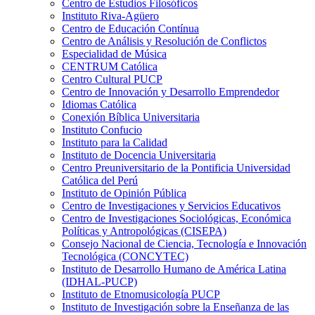
Centro de Estudios Filosóficos
Instituto Riva-Agüero
Centro de Educación Contínua
Centro de Análisis y Resolución de Conflictos
Especialidad de Música
CENTRUM Católica
Centro Cultural PUCP
Centro de Innovación y Desarrollo Emprendedor
Idiomas Católica
Conexión Bíblica Universitaria
Instituto Confucio
Instituto para la Calidad
Instituto de Docencia Universitaria
Centro Preuniversitario de la Pontificia Universidad
Católica del Perú
Instituto de Opinión Pública
Centro de Investigaciones y Servicios Educativos
Centro de Investigaciones Sociológicas, Económica
Políticas y Antropológicas (CISEPA)
Consejo Nacional de Ciencia, Tecnología e Innovación
Tecnológica (CONCYTEC)
Instituto de Desarrollo Humano de América Latina
(IDHAL-PUCP)
Instituto de Etnomusicología PUCP
Instituto de Investigación sobre la Enseñanza de las